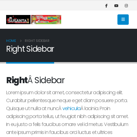
HOME
RIGHT SIDEBAR
Right Sidebar
Right
Â
Sidebar
Lorem ipsum dolor sit amet, consectetur adipiscing elit.
Curabitur pellentesque neque eget diam posuere porta.
Quisque ut nulla at nuncÂ
vehicula
Â lacinia. Proin
adipiscing porta tellus, ut feugiat nibh adipiscing sit amet.
In eu justo a felis faucibus ornare vel id metus. Vestibulum
ante ipsum primis in faucibus orci luctus et ultrices