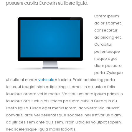
posuere cubilia Curae; In eu libero ligula.
Lorem ipsum
dolor sit amet,
consectetur
adipiscing elit.
Curabitur
pellentesque
neque eget
diam posuere
porta. Quisque
ut nulla at nuncÂ
vehicula
Â lacinia. Proin adipiscing porta
tellus, ut feugiat nibh adipiscing sit amet. In eu justo a felis
faucibus ornare vel id metus. Vestibulum ante ipsum primis in
faucibus orci luctus et ultrices posuere cubilia Curae; In eu
libero ligula. Fusce eget metus lorem, ac viverra leo. Nullam
convallis, arcu vel pellentesque sodales, nisi est varius diam,
ac ultrices sem ante quis sem. Proin ultricies volutpat sapien,
nec scelerisque ligula mollis lobortis.