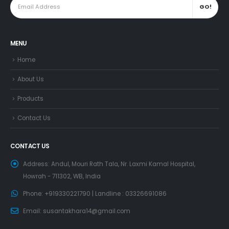
MENU
Home
About Us
Products
Contact Us
CONTACT US
Address:
Andul, Mouri Rath Tala, Nr. Laxmi Kamal Hospital,
Howrah - 711302, WB, India
Phone:
+919330221790 | Landline : 03326691086
Email:
susantakhara14@gmail.com